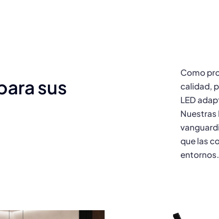
Como prov
ara sus
calidad,
LED adapt
Nuestras 
vanguardi
que las co
entornos