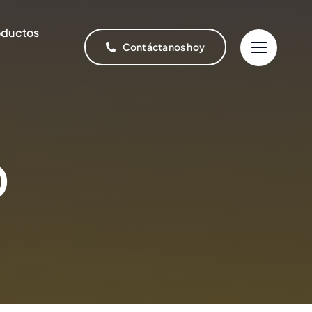
oductos
Contáctanos hoy
D