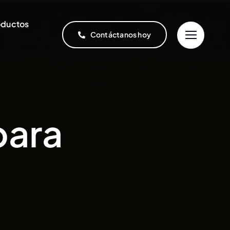
oductos
Contáctanos hoy
para