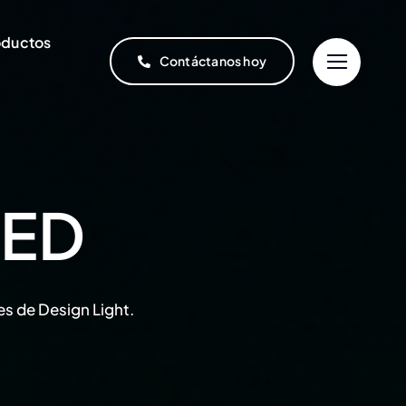
oductos
Contáctanos hoy
LED
es de Design Light.