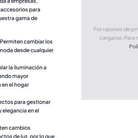
ida a empresas,
e accesorios para
nuestra gama de
Por razones de pr
cargarse. Para 
 Permiten cambiar los
Pol
cómoda desde cualquier
ar la iluminación a
ciendo mayor
 en el hogar
ectos para gestionar
y elegancia en el
iten cambios
tos de luz, por lo que