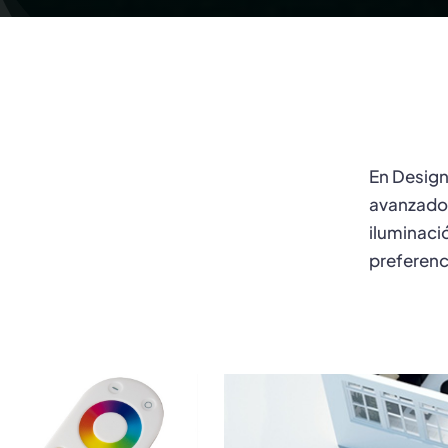
En Design
avanzados
iluminaci
preferenc